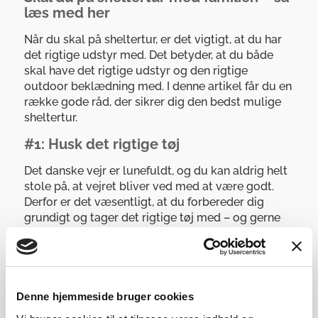
læs med her
Når du skal på sheltertur, er det vigtigt, at du har
det rigtige udstyr med. Det betyder, at du både
skal have det rigtige udstyr og den rigtige
outdoor beklædning med. I denne artikel får du en
række gode råd, der sikrer dig den bedst mulige
sheltertur.
#1: Husk det rigtige tøj
Det danske vejr er lunefuldt, og du kan aldrig helt
stole på, at vejret bliver ved med at være godt.
Derfor er det væsentligt, at du forbereder dig
grundigt og tager det rigtige tøj med – og gerne
skiftetøj, hvis det skulle gå hen at blive dårligt vejr.
#2: Husk bestik og service
Mange laver den fejl, at de ikke tager nok udstyr
Denne hjemmeside bruger cookies
med, når de skal på sheltertur. Du bør altid sørge
for at have rigeligt med bestik med, så du har