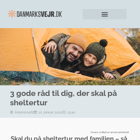
3 gode råd til dig, der skal på
sheltertur
Annonceafd
21. januar 2022
13:40
Skal du på sheltertur med familien – så